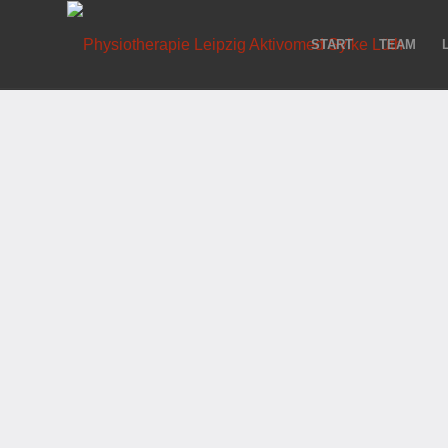
START
TEAM